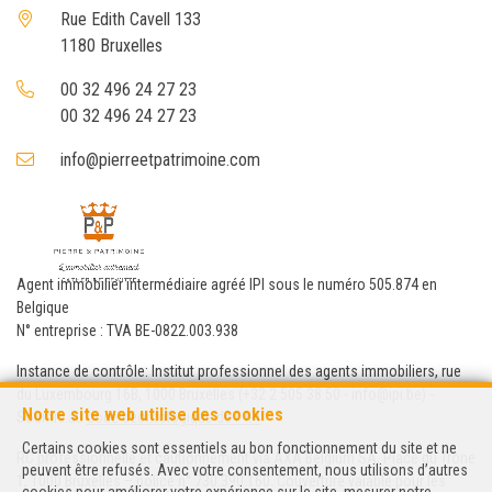
Rue Edith Cavell 133
1180 Bruxelles
00 32 496 24 27 23
00 32 496 24 27 23
info@pierreetpatrimoine.com
Agent immobilier intermédiaire agréé IPI sous le numéro 505.874 en
Belgique
N° entreprise : TVA BE-0822.003.938
Instance de contrôle: Institut professionnel des agents immobiliers, rue
du Luxembourg 16B, 1000 Bruxelles (+32 2 505 38 50 - info@ipi.be) -
Notre site web utilise des cookies
Soumis au
code déontologique de l’ IPI
Certains cookies sont essentiels au bon fonctionnement du site et ne
RC professionnelle et cautionnement via AXA Belgium SA, Place du Trône
peuvent être refusés. Avec votre consentement, nous utilisons d’autres
1, 1000 Bruxelles – police n° 730.390.160. Couverture valable pour les