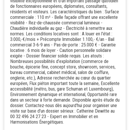
visibilité exceptionnelle et d’un important passage quotidien
de fonctionnaires européens, diplomates, consultants,
résidents et visiteurs. Les caractéristiques du bien : Surface
commerciale : 110 m² - Belle façade offrant une excellente
visibilité - Rez-de-chaussée commercial lumineux -
Chaudière individuelle au gaz - Électricité à remettre aux
normes. Les conditions locatives sont : A louer en l'état :
3.000,-€/mois + Précompte Immobilier 1.100,- €/an - Bail
commercial 3-6-9 ans - Pas-de-porte : 25.000 € - Garantie
locative : 6 mois de loyer - Caution personnelle solidaire
exigée - Dossier financier solide requis. Les atouts :
Nombreuses possibilités d’exploitation (commerce de
bouche, épicerie fine, concept store, showroom, services,
bureau commercial, cabinet médical, salon de coiffure,
onglerie, etc.), Adresse recherchée au cœur du quartier
européen, Flux piéton important toute la semaine, Excellente
accessibilité (métro, bus, gare Schuman et Luxembourg),
Environnement dynamique et international, Opportunité rare
dans un secteur à forte demande. Disponible après étude du
dossier. Contactez-nous dès aujourd'hui pour organiser une
visite sur base d'un dossier sérieux : Catherine Dewitte au
00 32 496 24 27 23 - Expert en Immobilier et en
Harmonisations Énergétiques.